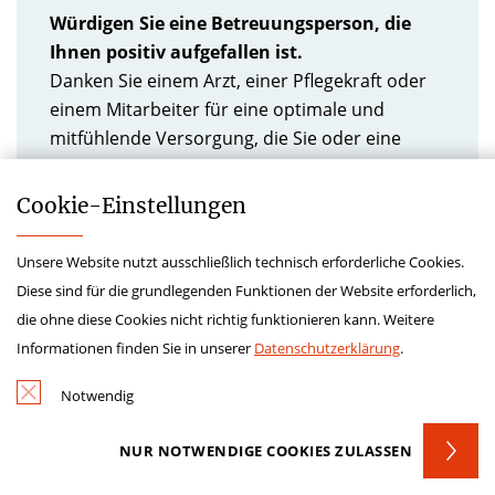
Würdigen Sie eine Betreuungsperson, die
Ihnen positiv aufgefallen ist.
Danken Sie einem Arzt, einer Pflegekraft oder
einem Mitarbeiter für eine optimale und
mitfühlende Versorgung, die Sie oder eine
geliebte Person erhalten haben. So lassen Sie
sie wissen, dass die besondere Sorgfalt nicht
Cookie-­Einstellungen
unbemerkt blieb.
Unsere Website nutzt ausschließlich technisch erforderliche Cookies.
Diese sind für die grundlegenden Funktionen der Website erforderlich,
JETZT DANKE SAGEN
die ohne diese Cookies nicht richtig funktionieren kann. Weitere
Informationen finden Sie in unserer
Datenschutzerklärung
.
Notwendig
NUR NOTWENDIGE COOKIES ZULASSEN
Cellitinnen-Krankenhaus St. Marien