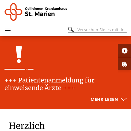
+++ Patientenanmeldung für
einweisende Ärzte +++
MEHR LESEN
Herzlich