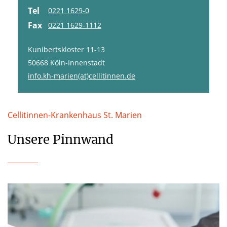
Tel
0221 1629-0
Fax
0221 1629-1112
Kunibertskloster 11-13
50668 Köln-Innenstadt
info.kh-marien(at)cellitinnen.de
Cellitinnen-Krankenhaus St. Marien
Unsere Pinnwand