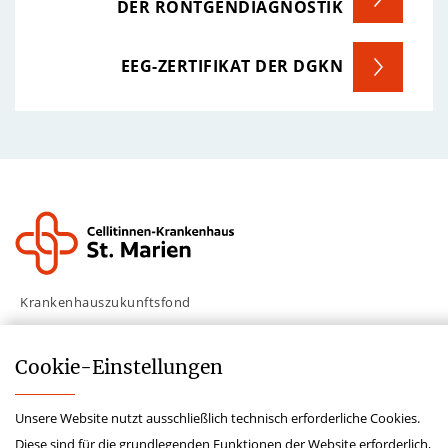
DER RÖNTGENDIAGNOSTIK
EEG-ZERTIFIKAT DER DGKN
Krankenhauszukunftsfond
Lieferkettensorgfaltspflichtengesetz
Cookie-­Einstellungen
Hinweisgeberschutzgesetz
Impressum
Unsere Website nutzt ausschließlich technisch erforderliche Cookies.
Datenschutz
Diese sind für die grundlegenden Funktionen der Website erforderlich,