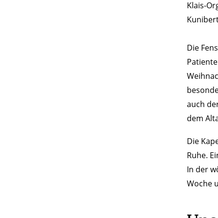
Klais-Or
Kunibert
Die Fens
Patiente
Weihnach
besonde
auch der
dem Alta
Die Kape
Ruhe. Ei
In der w
Woche u