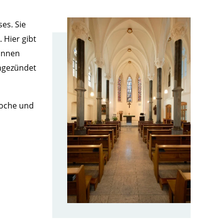
es. Sie
 Hier gibt
können
angezündet
Woche und